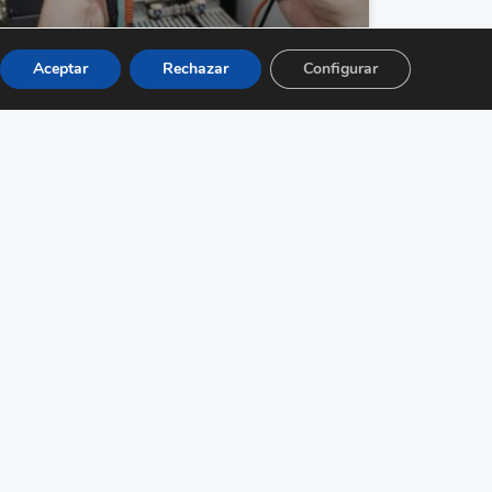
Aceptar
Rechazar
Configurar
Empresa de reparaciones
eléctricas en Valencia:
soluciones rápidas y seguras
cuando más lo necesitas
Un fallo eléctrico no avisa. Se presenta y
paraliza lo que estás haciendo. Cuando buscas
una empresa de reparaciones eléctricas en
Valencia, lo que realmente
LEER MÁS »
febrero 19, 2026