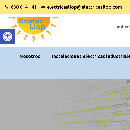
630 014 141
electricasllop@electricasllop.com
Indust
Abrir barra de herramientas
Nosotros
Instalaciones eléctricas industrial