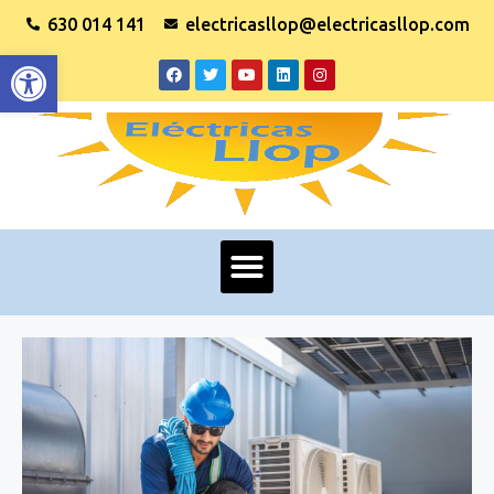
630 014 141
electricasllop@electricasllop.com
Abrir barra de herramientas