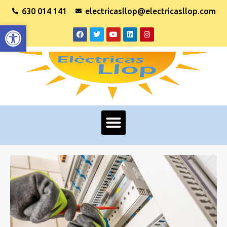
630 014 141
electricasllop@electricasllop.com
Abrir barra de herramientas