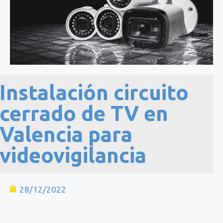
Instalación circuito
cerrado de TV en
Valencia para
videovigilancia
28/12/2022