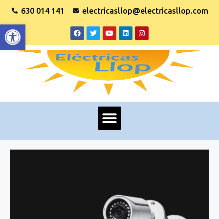
630 014 141
electricasllop@electricasllop.com
Abrir barra de herramientas