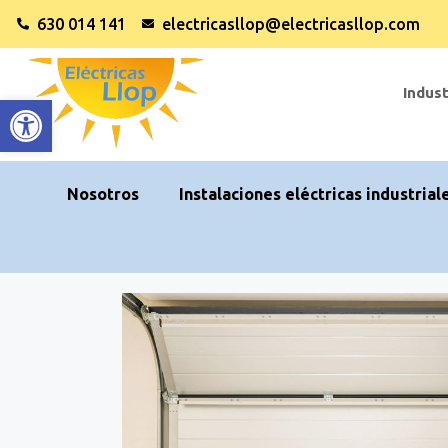
630 014 141
electricasllop@electricasllop.com
Indust
Abrir barra de herramientas
Nosotros
Instalaciones eléctricas industrial